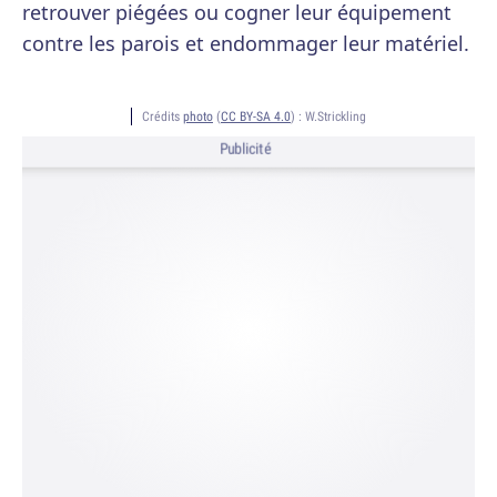
retrouver piégées ou cogner leur équipement
contre les parois et endommager leur matériel.
Crédits
photo
(
CC BY-SA 4.0
) :
W.Strickling
Publicité