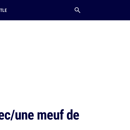
TLE
mec/une meuf de