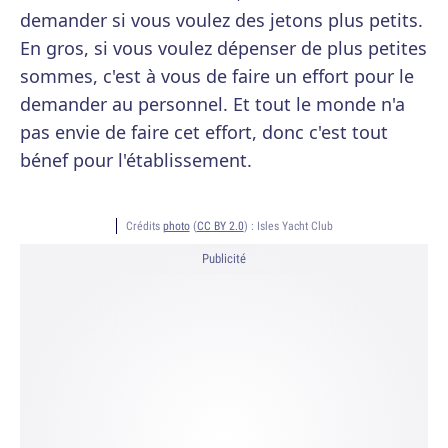
demander si vous voulez des jetons plus petits.
En gros, si vous voulez dépenser de plus petites
sommes, c'est à vous de faire un effort pour le
demander au personnel. Et tout le monde n'a
pas envie de faire cet effort, donc c'est tout
bénef pour l'établissement.
Crédits
photo
(
CC BY 2.0
) :
Isles Yacht Club
Publicité