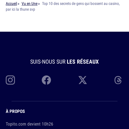
Accueil
Vu en Une
Top 10 des secrets de gens qui bossent au casino,
par ici la thune svp
SUIS-NOUS SUR
LES RÉSEAUX
À PROPOS
Topito.com devient 10h26