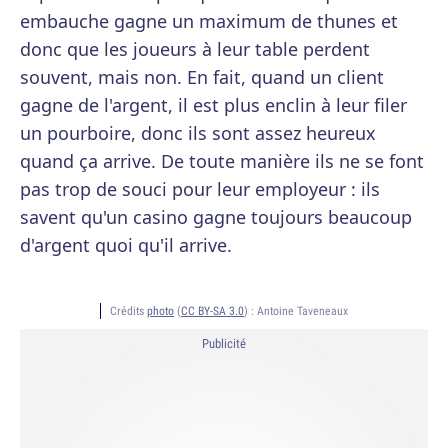
embauche gagne un maximum de thunes et
donc que les joueurs à leur table perdent
souvent, mais non. En fait, quand un client
gagne de l'argent, il est plus enclin à leur filer
un pourboire, donc ils sont assez heureux
quand ça arrive. De toute manière ils ne se font
pas trop de souci pour leur employeur : ils
savent qu'un casino gagne toujours beaucoup
d'argent quoi qu'il arrive.
Crédits
photo
(
CC BY-SA 3.0
) :
Antoine Taveneaux
Publicité