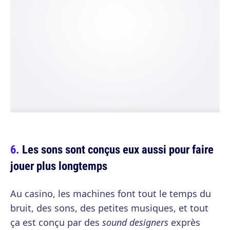
Les sons sont conçus eux aussi pour faire
jouer plus longtemps
Au casino, les machines font tout le temps du
bruit, des sons, des petites musiques, et tout
ça est conçu par des
sound designers
exprès