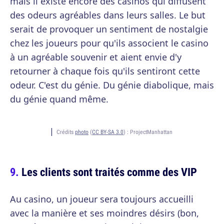
mais il existe encore des casinos qui diffusent
des odeurs agréables dans leurs salles. Le but
serait de provoquer un sentiment de nostalgie
chez les joueurs pour qu'ils associent le casino
à un agréable souvenir et aient envie d'y
retourner à chaque fois qu'ils sentiront cette
odeur. C'est du génie. Du génie diabolique, mais
du génie quand même.
Crédits
photo
(
CC BY-SA 3.0
) :
ProjectManhattan
Les clients sont traités comme des VIP
Au casino, un joueur sera toujours accueilli
avec la manière et ses moindres désirs (bon,