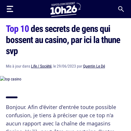
Top 10
des secrets de gens qui
bossent au casino, par ici la thune
svp
Mis à jour dans
Life / Société
, le 29/06/2023 par
Quentin Le Dé
Bonjour. Afin d'éviter d'entrée toute possible
confusion, je tiens à préciser que ce top n'a
aucun rapport avec la chaîne de magasins