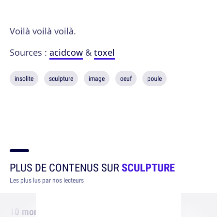
Voilà voilà voilà.
Sources :
acidcow
&
toxel
insolite
sculpture
image
oeuf
poule
PLUS DE CONTENUS SUR
SCULPTURE
Les plus lus par nos lecteurs
10 monuments français très moches