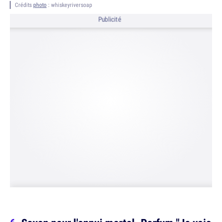
Crédits
photo
: whiskeyriversoap
Publicité