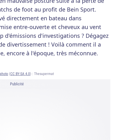
 en mauvaise posture suite à la perte de
chs de foot au profit de Bein Sport.
rivé directement en bateau dans
emise entre-ouverte et cheveux au vent
p d'émissions d'investigations ? Dégagez
de divertissement ! Voilà comment il a
îne, encore à l'époque, très méconnue.
photo
(
CC BY-SA 4.0
) :
Thesupermat
Publicité