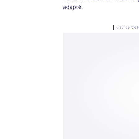
adapté.
Crédits
photo
(