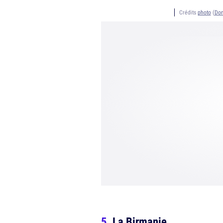
Crédits
photo
(
Dom
La Birmanie