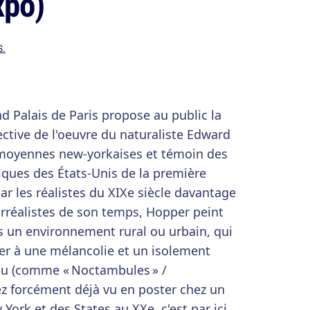
xpo)
S.
nd Palais de Paris propose au public la
ctive de l'oeuvre du naturaliste Edward
 moyennes new-yorkaises et témoin des
iques des États-Unis de la première
par les réalistes du XIXe siècle davantage
surréalistes de son temps, Hopper peint
 un environnement rural ou urbain, qui
r à une mélancolie et un isolement
eau (comme « Noctambules » /
ez forcément déjà vu en poster chez un
York et des States au XXe, c'est par ici…