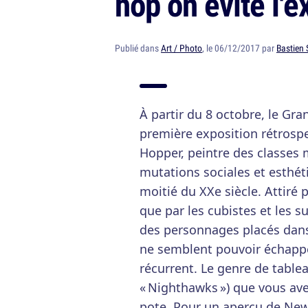
hop on évite l'e
Publié dans
Art / Photo
, le 06/12/2017 par
Bastien 
À partir du 8 octobre, le Gra
première exposition rétrospe
Hopper, peintre des classes
mutations sociales et esthét
moitié du XXe siècle. Attiré 
que par les cubistes et les 
des personnages placés dans
ne semblent pouvoir échappe
récurrent. Le genre de tabl
« Nighthawks ») que vous av
pote. Pour un aperçu de New 