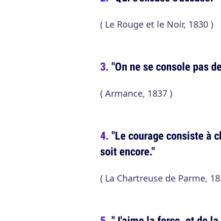
( Le Rouge et le Noir, 1830 )
"On ne se console pas des
( Armance, 1837 )
"Le courage consiste à ch
soit encore."
( La Chartreuse de Parme, 18
"J'aime la force, et de l