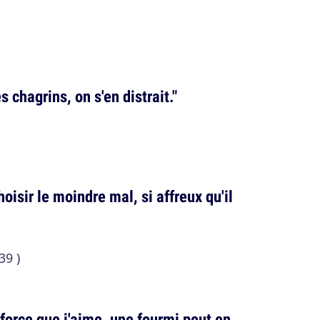
 chagrins, on s'en distrait."
oisir le moindre mal, si affreux qu'il
39 )
a force que j'aime, une fourmi peut en