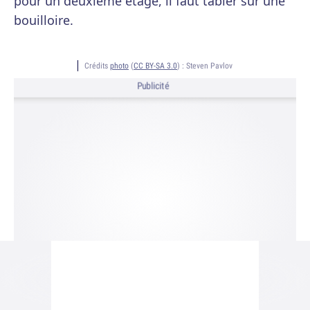
pour un deuxième étage, il faut tabler sur une
bouilloire.
Crédits
photo
(
CC BY-SA 3.0
) :
Steven Pavlov
Publicité