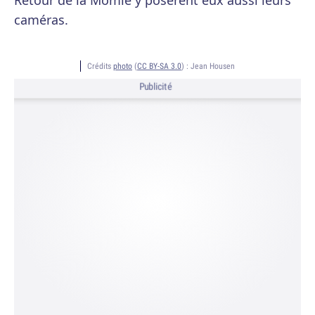
Retour de la Momie y posèrent eux aussi leurs
caméras.
Crédits
photo
(
CC BY-SA 3.0
) :
Jean Housen
Publicité