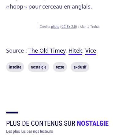
« hoop » pour cerceau en anglais.
Crédits
photo
(
CC BY 2.5
) :
Alan J Truhan
Source :
The Old Timey
,
Hitek
,
Vice
insolite
nostalgie
texte
exclusif
PLUS DE CONTENUS SUR
NOSTALGIE
Les plus lus par nos lecteurs