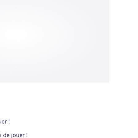
uer !
i de jouer !