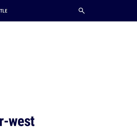
TLE
ar-west