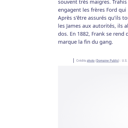
souvent très maigres. Trahis 
engagent les frères Ford qui n
Après s'être assurés qu'ils t
les James aux autorités, ils 
dos. En 1882, Frank se rend 
marque la fin du gang.
Crédits
photo
(
Domaine Public
) :
U.S.