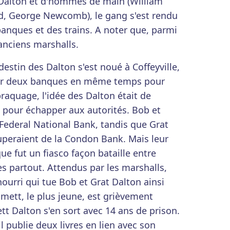
Dalton et d'hommes de main (William
d, George Newcomb), le gang s'est rendu
anques et des trains. A noter que, parmi
'anciens marshalls.
destin des Dalton s'est noué à Coffeyville,
uer deux banques en même temps pour
braquage, l'idée des Dalton était de
 pour échapper aux autorités. Bob et
Federal National Bank
, tandis que Grat
peraient de la Condon Bank. Mais leur
aque fut un fiasco façon bataille entre
es partout. Attendus par les marshalls,
ourri qui tue Bob et Grat Dalton ainsi
mett, le plus jeune, est grièvement
t Dalton s'en sort avec 14 ans de prison.
l publie deux livres en lien avec son