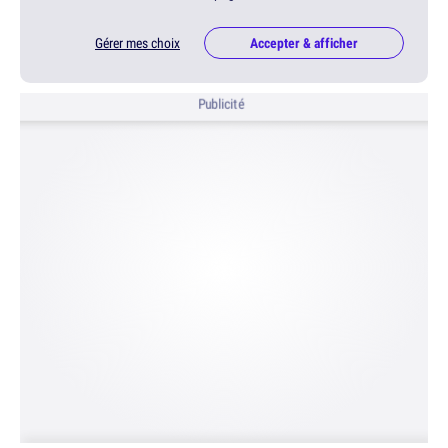
Gérer mes choix
Accepter & afficher
Publicité