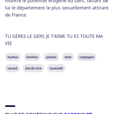
montre le potentiel érogène du Gers, faisant de
lui le département le plus sexuellement attirant
de France.
TU GÈRES LE GERS JE T'AIME TU ES TOUTE MA
VIE
humour
bonheur
paradis
texte
campagne
canard
joie de vivre
cassoulet