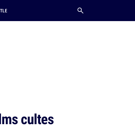
TLE
lms cultes