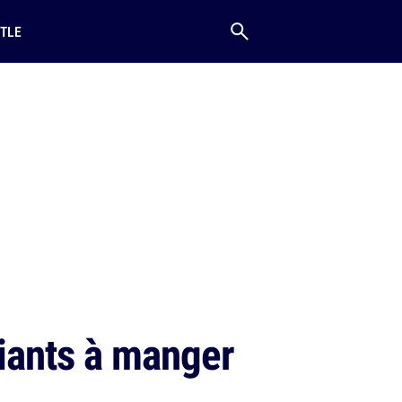
TLE
iants à manger