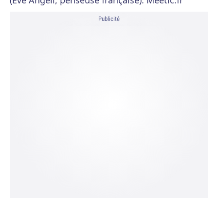
(Eve Angeli, penseuse française): Meetic.fr
Publicité