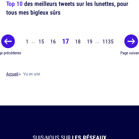
Top 10
des meilleurs tweets sur les lunettes, pour
tous mes bigleux sûrs
17
1
15
16
18
19
1135
...
...
ge précédente
Page suivan
Accueil
Vu en une
SUIS-NOUS SUR
LES RÉSEAUX