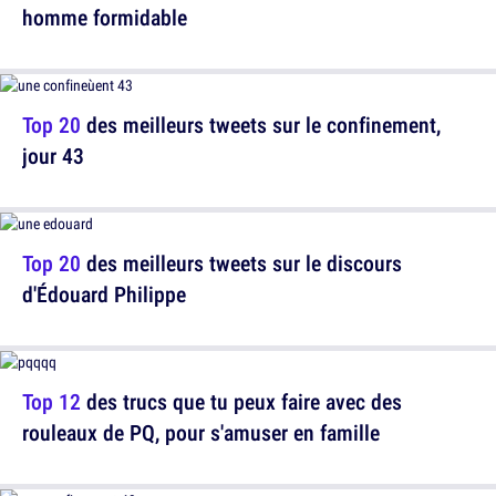
homme formidable
Top 20
des meilleurs tweets sur le confinement,
jour 43
Top 20
des meilleurs tweets sur le discours
d'Édouard Philippe
Top 12
des trucs que tu peux faire avec des
rouleaux de PQ, pour s'amuser en famille