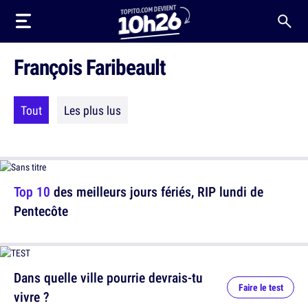
François Faribeault
Tout
Les plus lus
Top 10
des meilleurs jours fériés, RIP lundi de
Pentecôte
Dans quelle ville pourrie devrais-tu
Faire le test
vivre ?