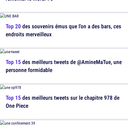
Top 20
des souvenirs émus que l'on a des bars, ces
endroits merveilleux
Top 15
des meilleurs tweets de @AmineMaTue, une
personne formidable
Top 15
des meilleurs tweets sur le chapitre 978 de
One Piece