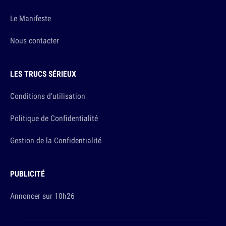
Le Manifeste
Nous contacter
LES TRUCS SÉRIEUX
Conditions d'utilisation
Politique de Confidentialité
Gestion de la Confidentialité
PUBLICITÉ
Annoncer sur 10h26