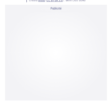
Crédits
photo
(
CC BY-SA 3.0
) :
Benh LIEU SONG
Publicité