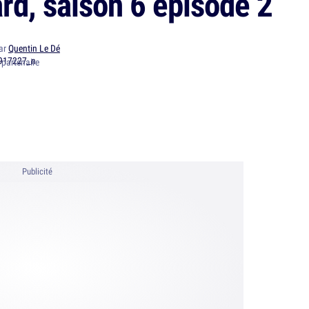
rd, saison 6 épisode 2
par
Quentin Le Dé
partenaire
Publicité