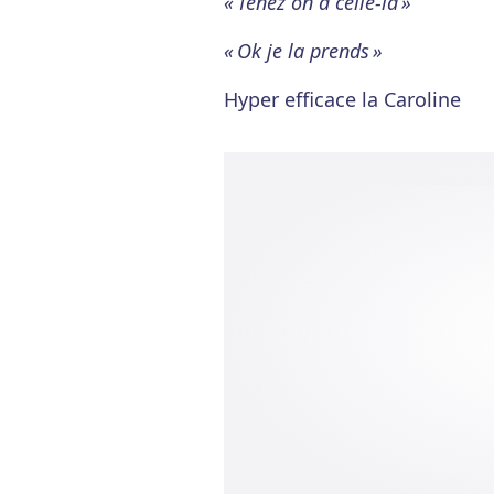
« Tenez on a celle-là »
« Ok je la prends »
Hyper efficace la Caroline