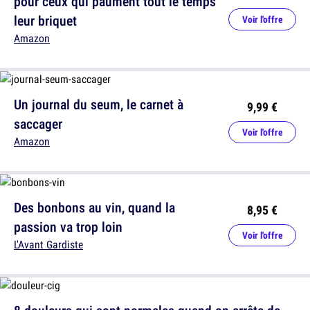
pour ceux qui paument tout le temps
leur briquet
Voir l'offre
Amazon
Un journal du seum, le carnet à
9,99 €
saccager
Voir l'offre
Amazon
Des bonbons au vin, quand la
8,95 €
passion va trop loin
Voir l'offre
L'Avant Gardiste