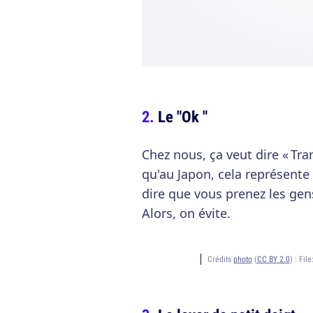
Le "Ok "
Chez nous, ça veut dire « Tra
qu'au Japon, cela représente 
dire que vous prenez les gens
Alors, on évite.
Crédits
photo
(
CC BY 2.0
) :
Fil