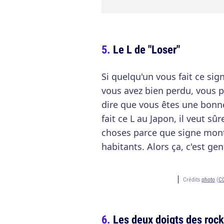
Le L de "Loser"
Si quelqu'un vous fait ce sig
vous avez bien perdu, vous p
dire que vous êtes une bonn
fait ce L au Japon, il veut s
choses parce que signe montr
habitants. Alors ça, c'est gent
Crédits
photo
(
CC
Les deux doigts des roc