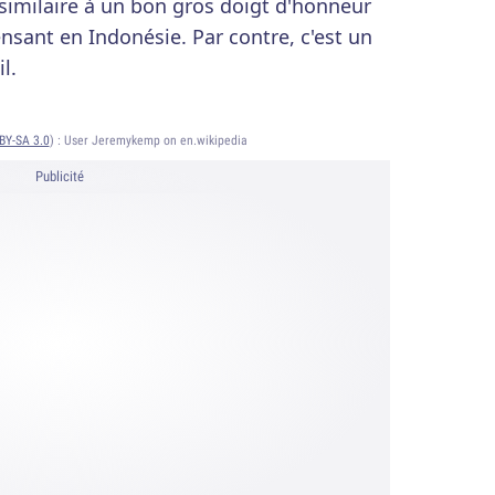
 similaire à un bon gros doigt d'honneur
ensant en Indonésie. Par contre, c'est un
l.
BY-SA 3.0
) :
User Jeremykemp on en.wikipedia
Publicité