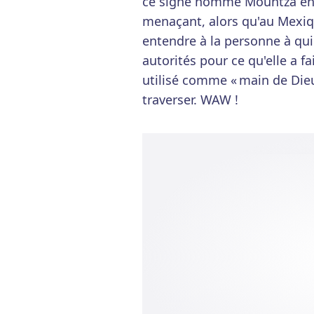
ce signe nommé Mountza en G
menaçant, alors qu'au Mexique
entendre à la personne à qui
autorités pour ce qu'elle a fa
utilisé comme « main de Dieu 
traverser. WAW !