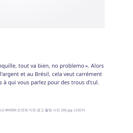
nquille, tout va bien, no problemo ». Alors
l'argent et au Brésil, cela veut carrément
 à qui vous parlez pour des trous d'cul.
e:LG WHISEN 손연재 지면 광고 촬영 사진 (30).jpg: LG전자