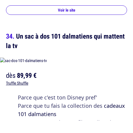
Voir le site
Un sac à dos 101 dalmatiens qui mattent
la tv
dès
89,99 €
Truffle Shuffle
Parce que c'est ton Disney pref'
Parce que tu fais la collection des
cadeaux
101 dalmatiens
Parce que c'est dans ce film qu'il y a la
meilleure des vilaines, big up
Cruella
!