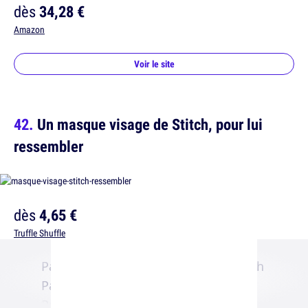
dès
34,28 €
Amazon
Voir le site
Un masque visage de Stitch, pour lui
ressembler
dès
4,65 €
Truffle Shuffle
Parce que tu rêves d'adopter un Stitch
Parce que ta peau est dégueulasse
Parce que c'est le plus mignon des