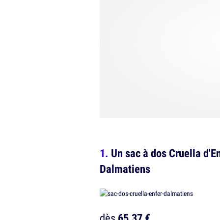
Un sac à dos Cruella d'En
Dalmatiens
dès
65,37 €