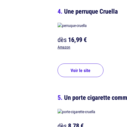
Une perruque Cruella
dès
16,99 €
Amazon
Voir le site
Un porte cigarette comm
dès
8,78 €