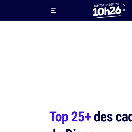
Top 25+
des cad