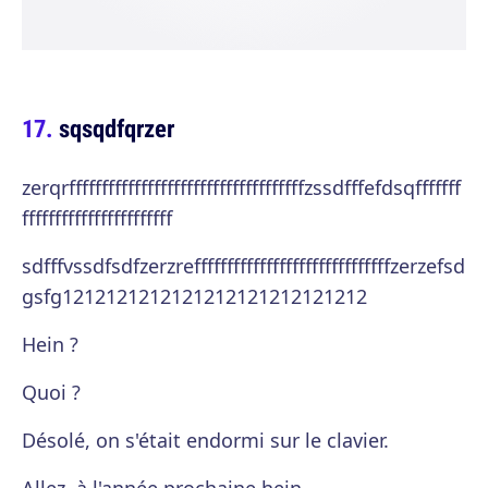
sqsqdfqrzer
zerqrffffffffffffffffffffffffffffffffffffzssdfffefdsqfffffff
fffffffffffffffffffffff
sdfffvssdfsdfzerzreffffffffffffffffffffffffffffffzerzefsd
gsfg1212121212121212121212121212
Hein ?
Quoi ?
Désolé, on s'était endormi sur le clavier.