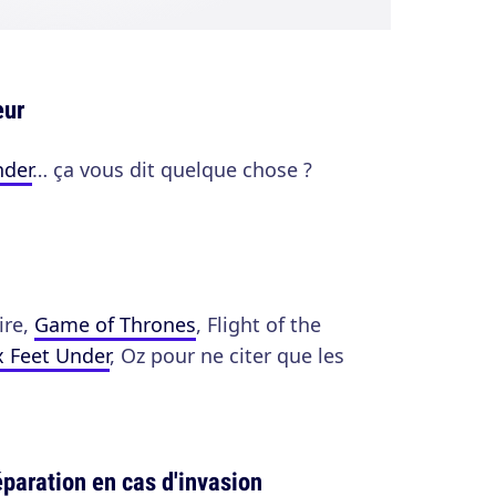
eur
nder
… ça vous dit quelque chose ?
ire,
Game of Thrones
, Flight of the
x Feet Under
, Oz pour ne citer que les
éparation en cas d'invasion