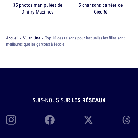
35 photos manipulées de
5 chansons barrées de
Dmitry Maximov
GiedRé
Accueil
Vu en Une
Top 10 des raisons pour lesquelles les filles sont
meilleures que les garçons à l'école
SUIS-NOUS SUR
LES RÉSEAUX