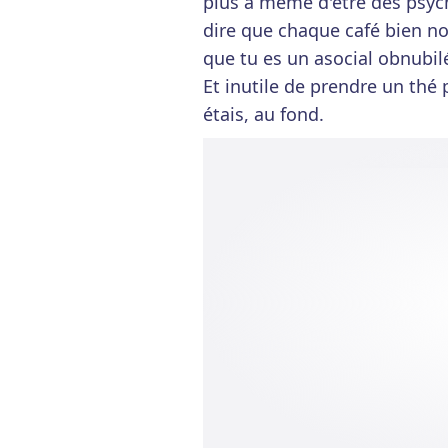
plus à même d'être des psych
dire que chaque café bien no
que tu es un asocial obnubi
Et inutile de prendre un thé 
étais, au fond.