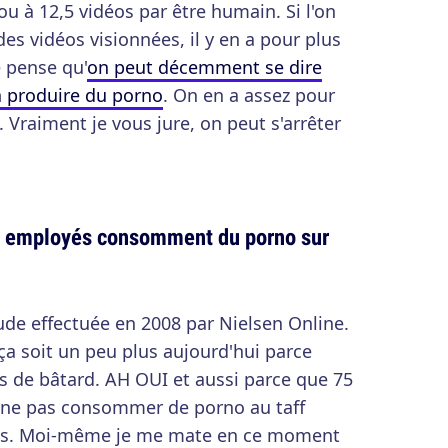
u à 12,5 vidéos par être humain. Si l'on
des vidéos visionnées, il y en a pour plus
e pense qu'
on peut décemment se dire
 à produire du porno
. On en a assez pour
. Vraiment je vous jure, on peut s'arrêter
es employés consomment du porno sur
ude effectuée en 2008 par Nielsen Online.
a soit un peu plus aujourd'hui parce
s de bâtard. AH OUI et aussi parce que 75
 ne pas consommer de porno au taff
hos. Moi-même je me mate en ce moment