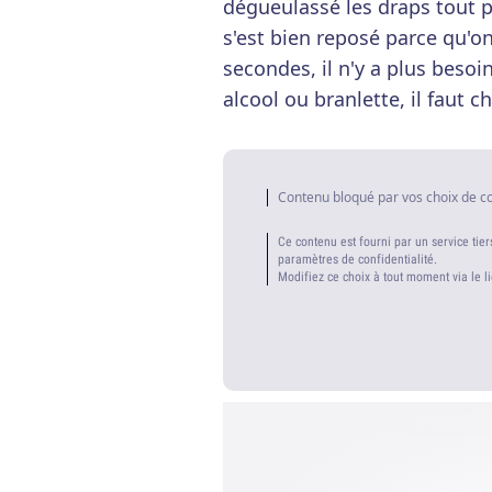
dégueulassé les draps tout p
s'est bien reposé parce qu'o
secondes, il n'y a plus beso
alcool ou branlette, il faut ch
Contenu bloqué par vos choix de c
Ce contenu est fourni par un service tier
paramètres de confidentialité.
Modifiez ce choix à tout moment via le l