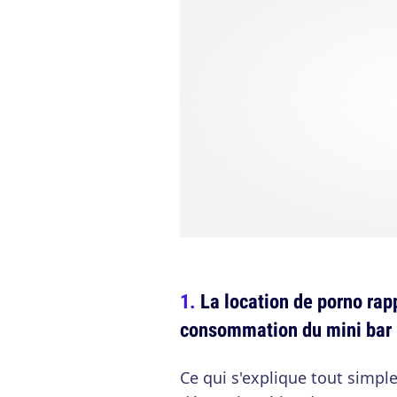
La location de porno rapp
consommation du mini bar
Ce qui s'explique tout simple