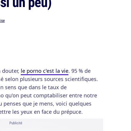
si un peu)
ise
n douter,
le porno c'est la vie
. 95 % de
 selon plusieurs sources scientifiques.
on sens que dans le taux de
 qu'on peut comptabiliser entre notre
tu penses que je mens, voici quelques
ettre les yeux en face du prépuce.
Publicité