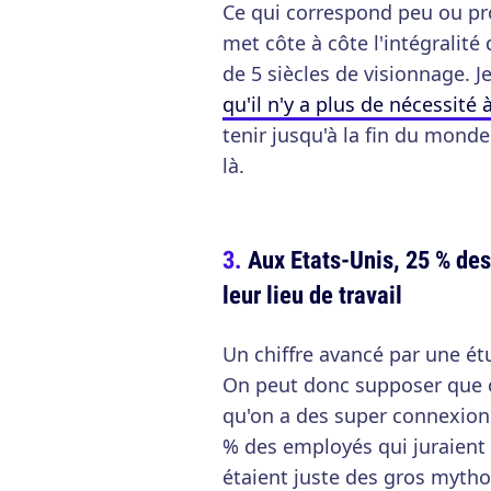
Ce qui correspond peu ou pro
met côte à côte l'intégralité 
de 5 siècles de visionnage. J
qu'il n'y a plus de nécessité
tenir jusqu'à la fin du monde
là.
Aux Etats-Unis, 25 % d
leur lieu de travail
Un chiffre avancé par une ét
On peut donc supposer que ç
qu'on a des super connexion
% des employés qui juraient
étaient juste des gros myt