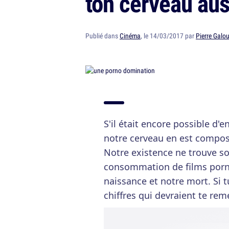
ton cerveau aus
Publié dans
Cinéma
, le 14/03/2017 par
Pierre Galou
S'il était encore possible d'e
notre cerveau en est composé
Notre existence ne trouve s
consommation de films porno
naissance et notre mort. Si 
chiffres qui devraient te rem