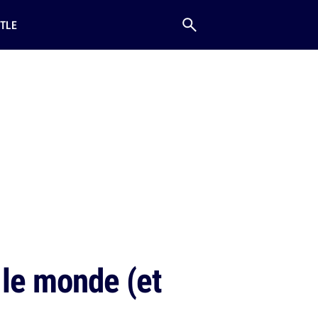
TLE
le monde (et