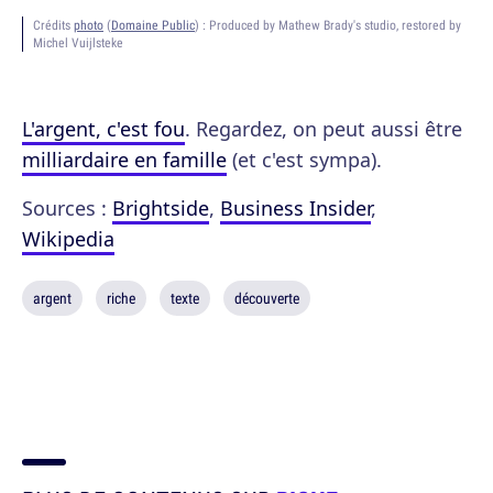
Crédits
photo
(
Domaine Public
) :
Produced by Mathew Brady's studio, restored by
Michel Vuijlsteke
L'argent, c'est fou
. Regardez, on peut aussi être
milliardaire en famille
(et c'est sympa).
Sources :
Brightside
,
Business Insider
,
Wikipedia
argent
riche
texte
découverte