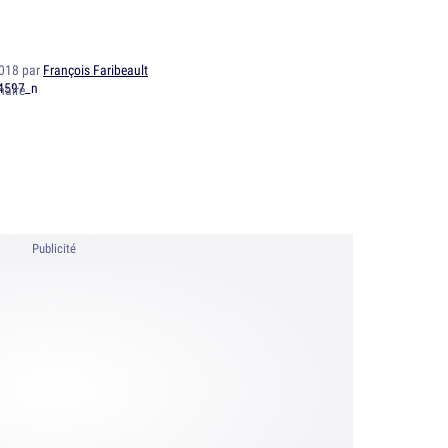
2018 par
François Faribeault
naire
Publicité