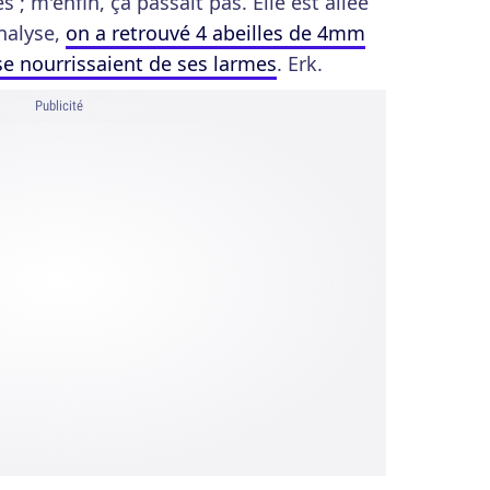
 ; m'enfin, ça passait pas. Elle est allée
nalyse,
on a retrouvé 4 abeilles de 4mm
se nourrissaient de ses larmes
. Erk.
Publicité