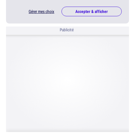
Gérer mes choix
Accepter & afficher
Publicité