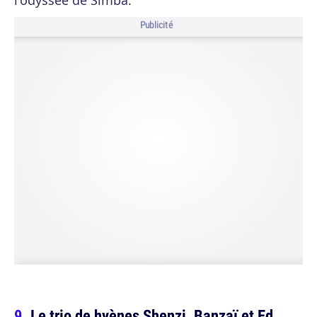
l'odyssée de Simba.
Publicité
Le trio de hyènes Shenzi, Banzaï et Ed