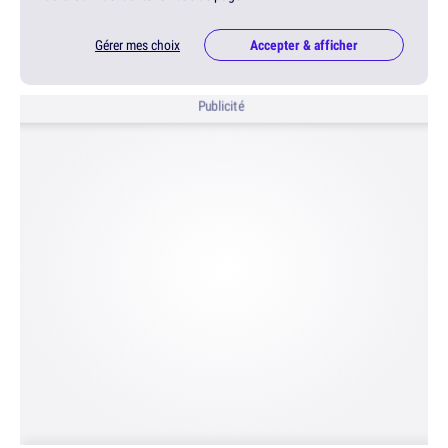
Gérer mes choix
Accepter & afficher
Publicité