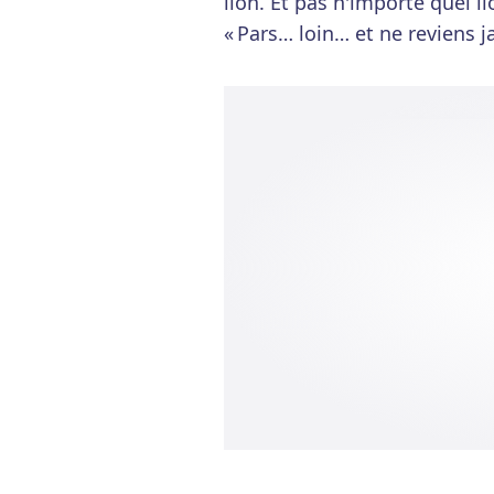
lion. Et pas n'importe quel l
« Pars… loin… et ne reviens j