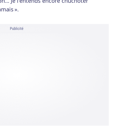
ion… Je l'entends encore chuchoter
amais ».
Publicité