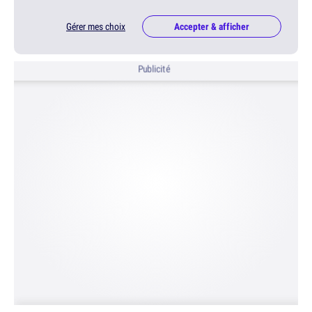
Gérer mes choix
Accepter & afficher
Publicité