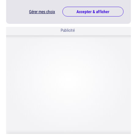
Gérer mes choix
Accepter & afficher
Publicité