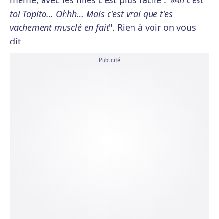
même, avec les filles c'est plus facile . »
Ah c'est
toi Topito… Ohhh… Mais c'est vrai que t'es
vachement musclé en fait
". Rien à voir on vous
dit.
Publicité