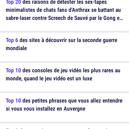
Top 20
des raisons de détester les sex-tapes
minimalistes de chats fans d'Anthrax se battant au
sabre-laser contre Screech de Sauvé par le Gong en
gif qui nous arrachent l'oreille expliquées à mon
fils
Top 6
des sites à découvrir sur la seconde guerre
mondiale
Top 10
des consoles de jeu vidéo les plus rares au
monde, quand le jeu vidéo est un luxe
Top 10
des petites phrases que vous allez entendre
si vous vous installez en Auvergne