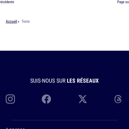
récédente
Page su
Accueil
Texte
SUIS-NOUS SUR
LES RÉSEAUX