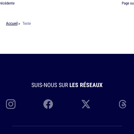
récédente
Page su
Accueil
Texte
SUIS-NOUS SUR
LES RÉSEAUX