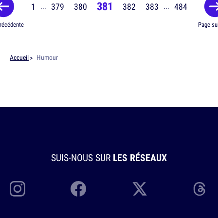
381
1
379
380
382
383
484
...
...
récédente
Page su
Accueil
Humour
SUIS-NOUS SUR
LES RÉSEAUX