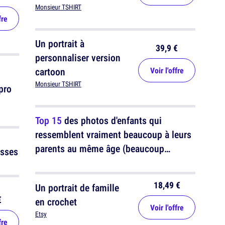
Monsieur TSHIRT
fre
Un portrait à
39,9 €
personnaliser version
cartoon
Voir l'offre
Monsieur TSHIRT
pro
Top 15
des photos d'enfants qui
ressemblent vraiment beaucoup à leurs
parents au même âge (beaucoup
osses
beaucoup)
18,49 €
Un portrait de famille
€
en crochet
Voir l'offre
Etsy
fre