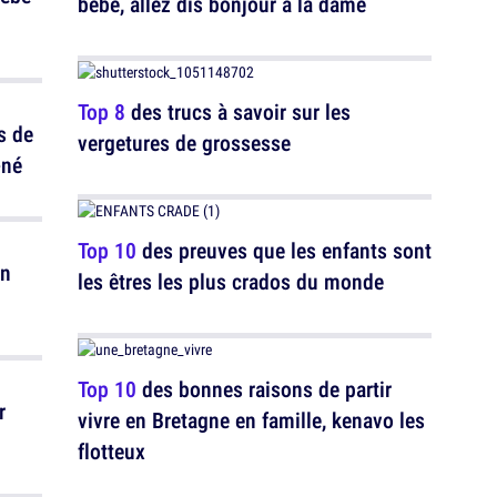
bébé, allez dis bonjour à la dame
Top 8
des trucs à savoir sur les
s de
vergetures de grossesse
-né
Top 10
des preuves que les enfants sont
on
les êtres les plus crados du monde
Top 10
des bonnes raisons de partir
r
vivre en Bretagne en famille, kenavo les
flotteux