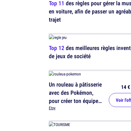
Top 11
des règles pour gérer la mu
en voiture, afin de passer un agréab
trajet
Top 12
des meilleures règles inven
de jeux de société
Un rouleau à pâtisserie
14 €
avec des Pokémon,
pour créer ton équipe
Voir l'of
en gâteaux
Etsy