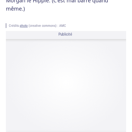
Morgan le Hippie. (C'est mal barré quand
même.)
Crédits
photo
(creative commons) : AMC
Publicité